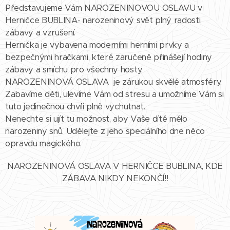
Představujeme Vám NAROZENINOVOU OSLAVU v
Herničce BUBLINA- narozeninový svět plný radosti,
zábavy a vzrušení.
Hernička je vybavena moderními herními prvky a
bezpečnými hračkami, které zaručeně přinášejí hodiny
zábavy a smíchu pro všechny hosty.
NAROZENINOVÁ OSLAVA je zárukou skvělé atmosféry.
Zabavíme děti, ulevíme Vám od stresu a umožníme Vám si
tuto jedinečnou chvíli plně vychutnat.
Nenechte si ujít tu možnost, aby Vaše dítě mělo
narozeniny snů. Udělejte z jeho speciálního dne něco
opravdu magického.
NAROZENINOVÁ OSLAVA V HERNIČCE BUBLINA, KDE
ZÁBAVA NIKDY NEKONČÍ!!